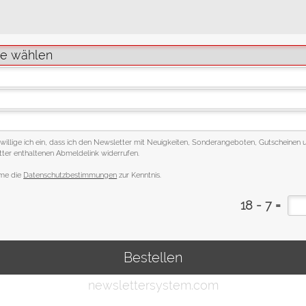
 willige ich ein, dass ich den Newsletter mit Neuigkeiten, Sonderangeboten, Gutscheinen u
ter enthaltenen Abmeldelink widerrufen.
hme die
Datenschutzbestimmungen
zur Kenntnis.
18 - 7 =
Bestellen
newslettersystem.com