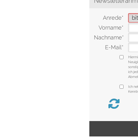
Newsletteranm
Anrede*
Vorname*
Nachname*
E-Mail*
Hiermi
Neuig
sonsti
ich je
Abmeld
Ich n
Kenntn